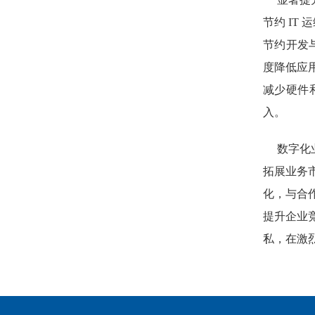
节约 IT
节约开发
度降低应
减少硬件
入。
数字化
拓展业务
化，与合
提升企业
私，在激