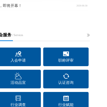
圳站，即将开幕！
2026-06-30
长王卓民一行莅临协会调研指导
会服务
/ Services
入会申请
职称评审
活动品宣
认证咨询
行业调查
行业赋能