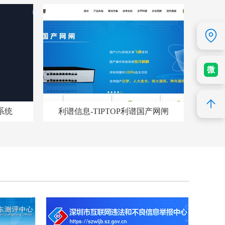
士
微
系统
利谱信息-TIPTOP利谱国产网闸